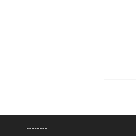
--------