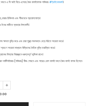
 দমনে এ সি আই নিয়ে এসেছে জৈব বালাইনাশক পাউডার
#ট্রাইকোডার্মা
।
ন, চারার চিকিৎসা এবং সীডবেডে প্রয়োগযোগ্য।
ষি ও টবের মাটিতে ব্যবহার উপযোগী।
ম ক্ষমতা বৃদ্ধি করে এবং চারা সুস্থ্য সবলভাবে বেড়ে উঠতে সহয়তা করে।
টি গ্রহণে সহয়তা মাধ্যমে উদ্ভিদের দৈহিক বৃদ্ধি তরান্বিত করে।
্রাকের বিস্তার নিয়ান্ত্রনে গুরুত্বপূর্ণ ভূমিকা রাখে।
বায়ো-ফার্টিলাইজার (পাউডার) বীজ শোধনে এবং গাছের রোগ বালাই দমনে জৈব বালই নাশক হিসেবে
0.00