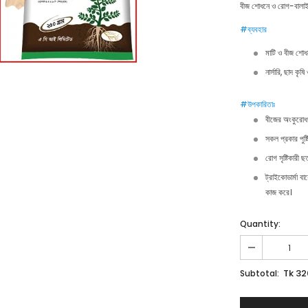
বীজ শোধনে ও রোগ-বালাই
#ব্যবহার
মাটি ও বীজ শোধ
নার্সারি, ছাদ কৃ
#উপকারিতাঃ
বীজের অংকুরোধগ
সকল প্রকার পুষ্
রোগ সৃষ্টিকারী ছত
ট্রাইকোডার্মা 
কাজ করে।
Quantity:
Tk 32
Subtotal: