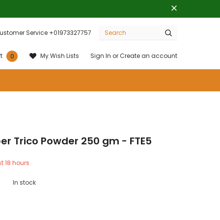
ustomer Service +01973327757
Sign In
or
Create an account
My Wish Lists
t
0
er Trico Powder 250 gm - FTE5
st
18
hours
In stock