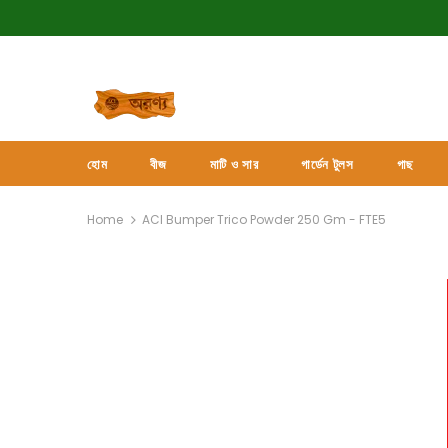
হোম
বীজ
মাটি ও সার
গার্ডেন টুলস
গাছ
Home
ACI Bumper Trico Powder 250 Gm - FTE5