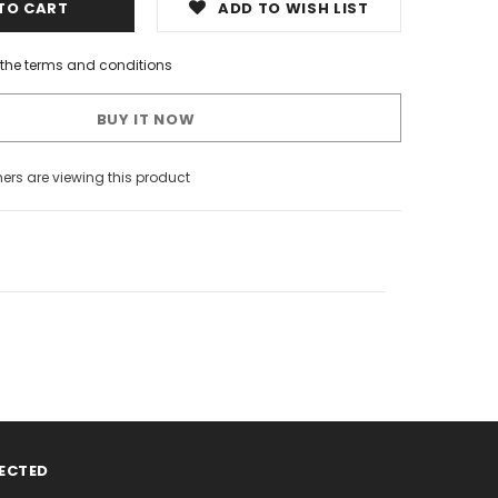
ADD TO WISH LIST
h the terms and conditions
BUY IT NOW
rs are viewing this product
ECTED