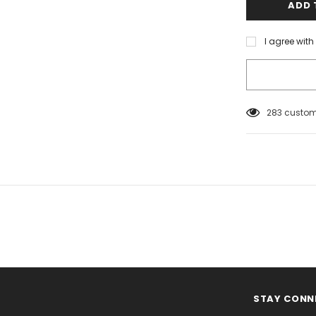
I agree wit
283
custome
STAY CONN