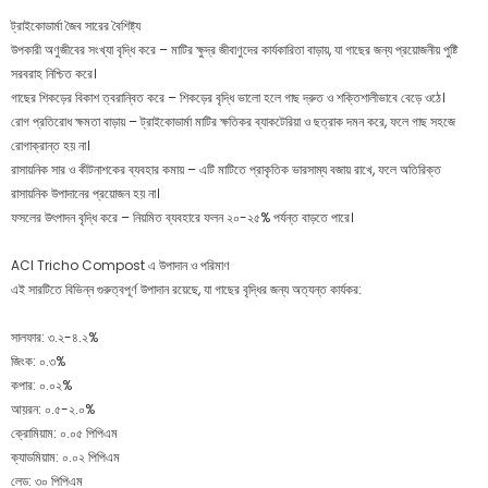
ট্রাইকোডার্মা জৈব সারের বৈশিষ্ট্য
উপকারী অণুজীবের সংখ্যা বৃদ্ধি করে – মাটির ক্ষুদ্র জীবাণুদের কার্যকারিতা বাড়ায়, যা গাছের জন্য প্রয়োজনীয় পুষ্টি
সরবরাহ নিশ্চিত করে।
গাছের শিকড়ের বিকাশ ত্বরান্বিত করে – শিকড়ের বৃদ্ধি ভালো হলে গাছ দ্রুত ও শক্তিশালীভাবে বেড়ে ওঠে।
রোগ প্রতিরোধ ক্ষমতা বাড়ায় – ট্রাইকোডার্মা মাটির ক্ষতিকর ব্যাকটেরিয়া ও ছত্রাক দমন করে, ফলে গাছ সহজে
রোগাক্রান্ত হয় না।
রাসায়নিক সার ও কীটনাশকের ব্যবহার কমায় – এটি মাটিতে প্রাকৃতিক ভারসাম্য বজায় রাখে, ফলে অতিরিক্ত
রাসায়নিক উপাদানের প্রয়োজন হয় না।
ফসলের উৎপাদন বৃদ্ধি করে – নিয়মিত ব্যবহারে ফলন ২০-২৫% পর্যন্ত বাড়তে পারে।
ACI Tricho Compost এ উপাদান ও পরিমাণ
এই সারটিতে বিভিন্ন গুরুত্বপূর্ণ উপাদান রয়েছে, যা গাছের বৃদ্ধির জন্য অত্যন্ত কার্যকর:
সালফার: ৩.২-৪.২%
জিংক: ০.৩%
কপার: ০.০২%
আয়রন: ০.৫-২.০%
ক্রোমিয়াম: ০.০৫ পিপিএম
ক্যাডমিয়াম: ০.০২ পিপিএম
লেড: ৩০ পিপিএম