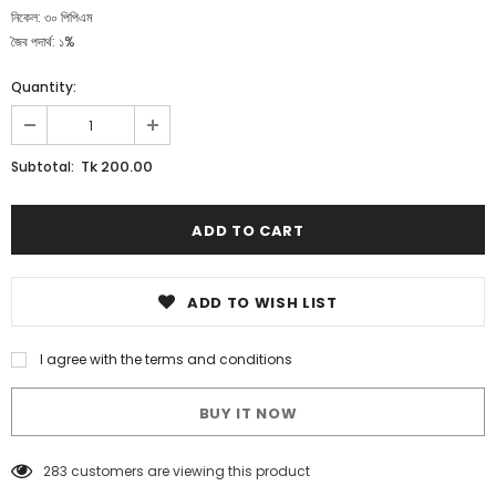
নিকেল: ৩০ পিপিএম
জৈব পদার্থ: ১%
Quantity:
Tk 200.00
Subtotal:
ADD TO WISH LIST
I agree with the terms and conditions
BUY IT NOW
283
customers are viewing this product